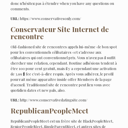
donc n’hésitez pas à étendre when you have any questions ou
comments.
URL:
https://www.conservativesonly.com/
Conservateur Site Internet de
rencontre
Old-fashioned site de rencontres appels lui-même «le bon spot
pour les conventionnels célibataires «et s’adresse aux
célibataires qui ont conventionnel prix. Vous n’avez pas il suffit
chercher une relation, cependant. Routine adhésions tendent à
être 100 pour cent gratuit, mais il y a cependant une activation
de 3,99 $ fee c’est-à-dire requis. Après vous adhérez, le profil
pourrait même apparaître inside offer Members de la page
d’accueil. Traditionnel site de rencontre peut lien vous avec
quotidien dates et new pals, also.
URL:
http://www.conservativedatingsite.com/
RepublicanPeopleMeet
RepublicanPeopleMeet est un frère site de BlackPeopleMeet,
SeniorPeopleMeet, SingleParentMeet, et autres sites de