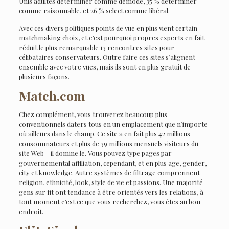
Unis adultes déterminer comme démodé, 35 % déterminer
comme raisonnable, et 26 % select comme libéral.
Avec ces divers politiques points de vue en plus vient certain
matchmaking choix, et c’est pourquoi propres experts en fait
réduit le plus remarquable 13 rencontres sites pour
célibataires conservateurs. Outre faire ces sites s’alignent
ensemble avec votre vues, mais ils sont en plus gratuit de
plusieurs façons.
Match.com
Chez complément, vous trouverez beaucoup plus
conventionnels daters tous en un emplacement que n’importe
où ailleurs dans le champ. Ce site a en fait plus 42 millions
consommateurs et plus de 39 millions mensuels visiteurs du
site Web – il domine le. Vous pouvez type pages par
gouvernemental affiliation, cependant, et en plus age, gender,
city et knowledge. Autre systèmes de filtrage comprennent
religion, ethnicité, look, style de vie et passions. Une majorité
gens sur fit ont tendance à être orientés vers les relations, à
tout moment c’est ce que vous recherchez, vous êtes au bon
endroit.