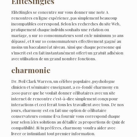
EliteSingles
EliteSingles se concentre sur vous donner une note A
rencontres en ligne expérience, pas simplement beaucoup
incompatibles correspond. Selon les recherches du site Web,
pratiquement chaque individu souhaits une relation ou
mariage, 9 sur 10 consommateurs sont en le minimum 30 ans
dépassé, et 8 sur 10 consommateurs effectivement gagné au
moins un baccalauréat niveau. Ainsi que chaque personne qui
s’inscrit est en fait instantanément offert un gratuit adhésion
avec utilisation de un grand nombre fonctions.
eharmonie
Dr. Neil Clark Warren, un célèbre populaire, psychologue
clinicien et séminaire enseignant, a co-fondé eharmony en
2000 parce que he voulait donner célibataires avec un site
internet de rencontre c’est-à-dire simplement conçu pour
interactions et ceci ferait tous les travaillent avec tous. De nos
jours, eharmony est en fait une option de célibataire
conservateurs comme il va fournir vous correspond chaque
jour selon à les solutions au détaillée 29 proportions de Quiz de
compatibilité. Si tu préfères, eharmony voudra aider avec
livrer ce intimidant tout premier information.