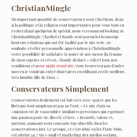
ChristianMingle
Un important quantité de conservateurs sont Chrétiens, donc
si la politique et la religion sont importantes pour vous tout en
recherchant quelqu’un de spécial, nous recommend looking at
ChristianMingle. Claribel et Randy sont parmi les beaucoup
heureux relations qui ont été facilité par le site web. «Je
souhaite révéler personnelle appréciation à ChristianMingle
votre possibilité de satisfaire
la mujer de mis suenos
(la femme
de mon espoirs et rêves), «Randy déclaré.» offert tous nos
conditions et z
one night stand site
, vous trouverez pas d’autre
moyen je voudrais entré itinéraires en utilisant ceci le meilleur,
très humble fille de Dieu. «
Conservateurs Simplement
Conservateurs Seulement est fait vers 2001 «parce que les
libéraux tout simplement pas ne l’ont. » Le site états sa
«mission est de rassembler similaires personnes qui exprimer
une passion pour vie, liberté et love. » Sécurité, valeur et,
surtout, amusant sont courants top objectifs chez les
conservateurs just. Le groupe, et c’est situé en les États-Unis,
est atteint 24/7 via e-mail et marketing des médias sociaux,