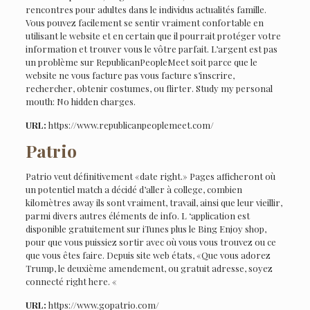
rencontres pour adultes dans le individus actualités famille.
Vous pouvez facilement se sentir vraiment confortable en
utilisant le website et en certain que il pourrait protéger votre
information et trouver vous le vôtre parfait. L’argent est pas
un problème sur RepublicanPeopleMeet soit parce que le
website ne vous facture pas vous facture s’inscrire,
rechercher, obtenir costumes, ou flirter. Study my personal
mouth: No hidden charges.
URL:
https://www.republicanpeoplemeet.com/
Patrio
Patrio veut définitivement «date right.» Pages afficheront où
un potentiel match a décidé d’aller à college, combien
kilomètres away ils sont vraiment, travail, ainsi que leur vieillir,
parmi divers autres éléments de info. L ‘application est
disponible gratuitement sur iTunes plus le Bing Enjoy shop,
pour que vous puissiez sortir avec où vous vous trouvez ou ce
que vous êtes faire. Depuis site web états, «Que vous adorez
Trump, le deuxième amendement, ou gratuit adresse, soyez
connecté right here. «
URL:
https://www.gopatrio.com/