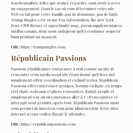
fonctionnalités, telles que avancé regarder, sans avoir à créer
un engagement. Dans le cas où vous déterminer votre site
Web en fait pour votre famille, pas de dommage, pas de faute.
Trump Singles a été vu sur Fox Information, the new York
Post, CNN Money et opportunité mag , parmi supplémentaires
médias canaux, donc nous anticipons qu’il à continuer acquérir
buzz pendant un moment.
URL:
https://trumpsingles.com/
Républicain Passions
Passions républicaines veut penser à seul comme un site de
rencontre
et
un média social site étant donné qu’il does not
simplement offrir coordination et exclusif textos. Republican
Passions offres intéresser groupes, forums en ligne, en temps
réel chats, webcams et photo rencontres. Satisfy people et
simplement voir où circonstances aller â € »S’enregistrer et
interagir sont gratuits, après tout. Républicain Passions aussi
vous permet de inscrivez-vous pour plusieurs leur frère sites
internet si vous voulez élargir le atteindre.
URL:
https://republicanpassions.com/